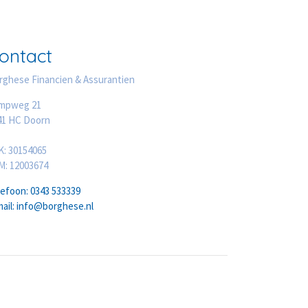
ontact
rghese Financien & Assurantien
mpweg 21
41 HC Doorn
K: 30154065
M: 12003674
lefoon: 0343 533339
mail: info@borghese.nl