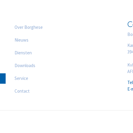
C
Over Borghese
Bo
Nieuws
Ka
39
Diensten
Kv
Downloads
AF
Service
Te
E-
Contact