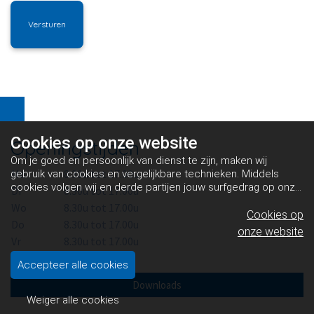
Cookies op
onze website
Openingstijden
Om je goed en persoonlijk van dienst te zijn, maken wij
Ma
8.30u tot 17.00u
gebruik van cookies en vergelijkbare technieken. Middels
cookies volgen wij en derde partijen jouw surfgedrag op onze
Di
8.30u tot 17.00u
website. Hiermee tonen wij gepersonaliseerde advertenties
Wo
8.30u tot 17.00u
en dit maakt het voor jou mogelijk om informatie te delen via
Cookies op
Do
8.30u tot 17.00u
social media.
Bekijk ons cookiebeleid
onze website
Vr
8.30u tot 17.00u
Accepteer alle cookies
Downloads
Weiger alle cookies