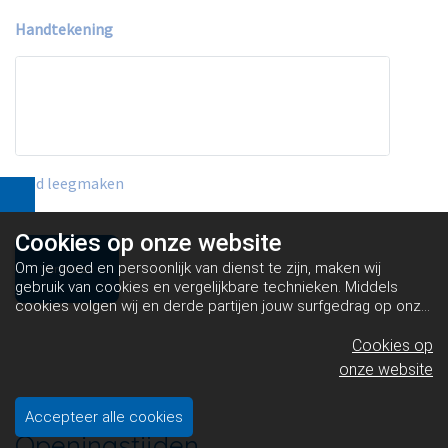
Handtekening
Veld leegmaken
Cookies op
onze website
Om je goed en persoonlijk van dienst te zijn, maken wij
gebruik van cookies en vergelijkbare technieken. Middels
cookies volgen wij en derde partijen jouw surfgedrag op onze
website. Hiermee tonen wij gepersonaliseerde advertenties
en dit maakt het voor jou mogelijk om informatie te delen via
Cookies op
social media.
Bekijk ons cookiebeleid
onze website
Accepteer alle cookies
Openingstijden