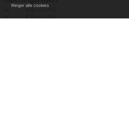
Weiger alle cookies
Ma
8.30u tot 17.00u
Di
8.30u tot 17.00u
Wo
8.30u tot 17.00u
Do
8.30u tot 17.00u
Vr
8.30u tot 17.00u
Downloads
Over Borghese
Nieuws
Diensten